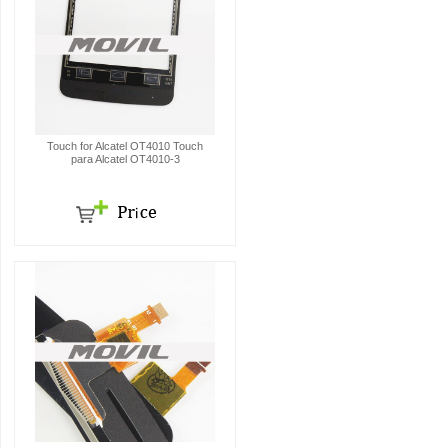
Touch for Alcatel OT4010 Touch
para Alcatel OT4010-3