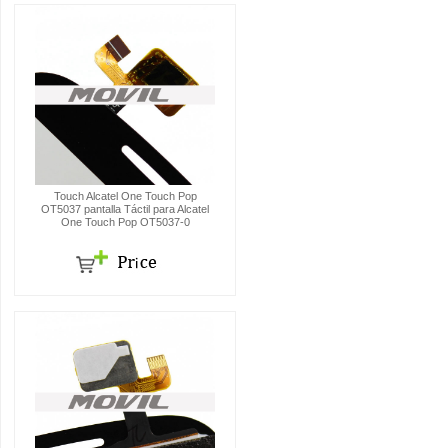
Touch Alcatel One Touch Pop
OT5037 pantalla Táctil para Alcatel
One Touch Pop OT5037-0