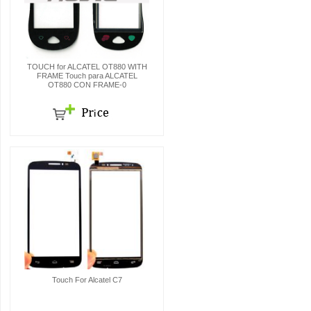
TOUCH for ALCATEL OT880 WITH
FRAME Touch para ALCATEL
OT880 CON FRAME-0
Touch For Alcatel C7