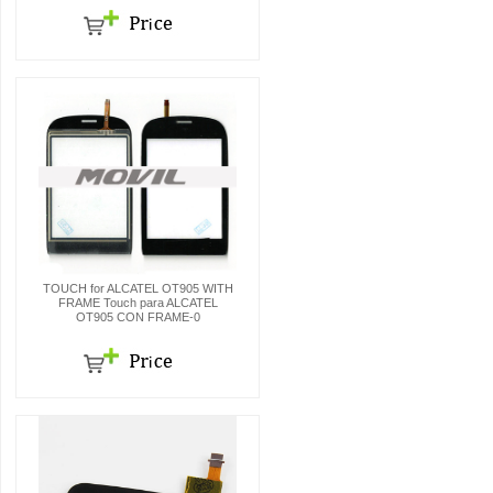
TOUCH for ALCATEL OT905 WITH
FRAME Touch para ALCATEL
OT905 CON FRAME-0