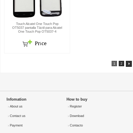
Touch Alcatel One Touch Pop
OT5037 pantalla Táctil para Alcatel
One Touch Pop OT5037-4
1
2
Infomation
How to buy
About us
Register
Contact us
Download
Payment
Contacto