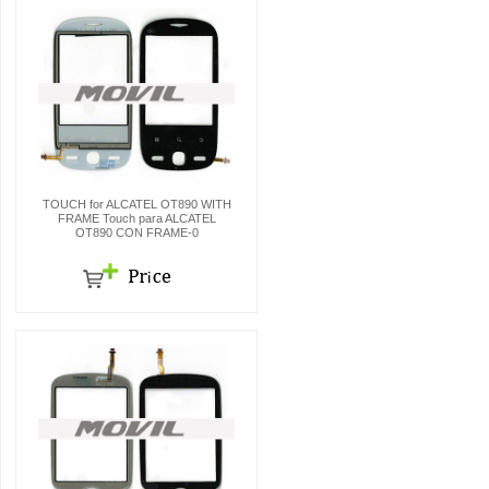
TOUCH for ALCATEL OT890 WITH
FRAME Touch para ALCATEL
OT890 CON FRAME-0