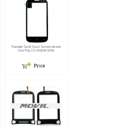
Pantalla Tactil Touch Screen Alcatel
One Pop C5 Ot5036 5036