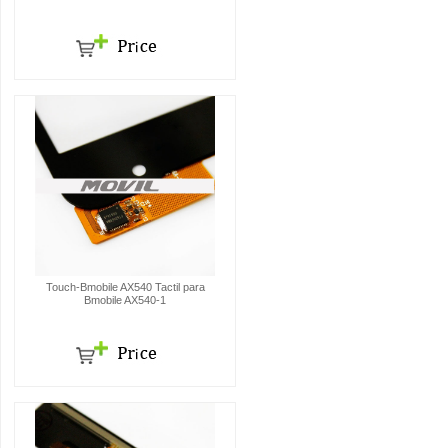
Touch-Bmobile AX540 Tactil para
Bmobile AX540-1