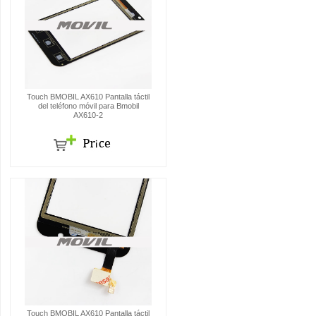
Touch BMOBIL AX610 Pantalla táctil
del teléfono móvil para Bmobil
AX610-2
Touch BMOBIL AX610 Pantalla táctil