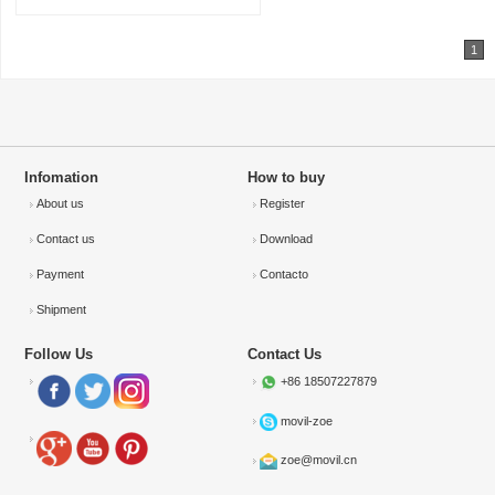
1
Infomation
How to buy
About us
Register
Contact us
Download
Payment
Contacto
Shipment
Follow Us
Contact Us
+86 18507227879
movil-zoe
zoe@movil.cn