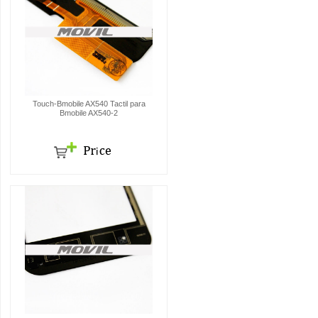
Touch-Bmobile AX540 Tactil para
Bmobile AX540-2