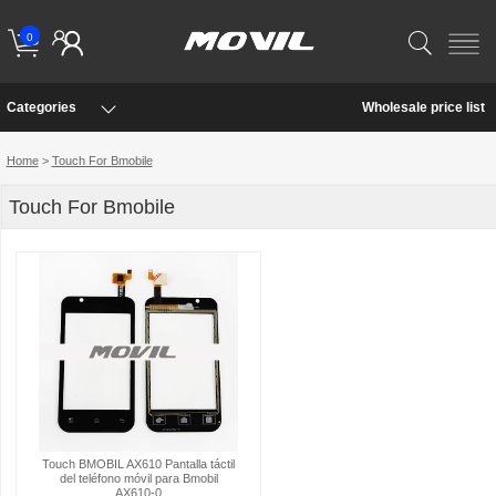
0
Categories
Wholesale price list
Home
>
Touch For Bmobile
Touch For Bmobile
Touch BMOBIL AX610 Pantalla táctil
del teléfono móvil para Bmobil
AX610-0