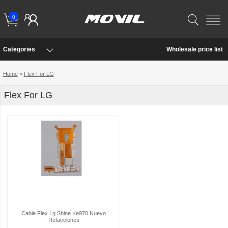
0
Categories
Wholesale price list
Home
>
Flex For LG
Flex For LG
Cable Flex Lg Shine Ke970 Nuevo
Refacciones