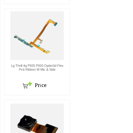
Lg Thrill 4g P925 P920 Optim3d Flex
Pcb Ribbon W Mic & Side