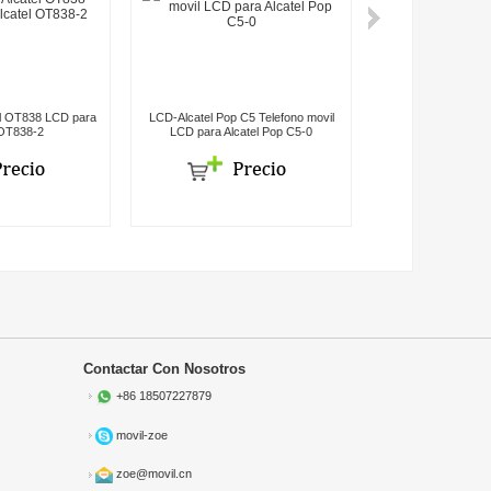
el OT838 LCD para
LCD-Alcatel Pop C5 Telefono movil
LCD-para ALC OT
 OT838-2
LCD para Alcatel Pop C5-0
Alcatel O
Contactar Con Nosotros
+86 18507227879
movil-zoe
zoe@movil.cn