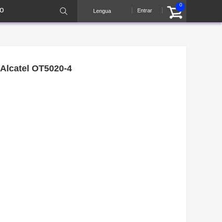
0
o
Entrar
Lengua
 Alcatel OT5020-4