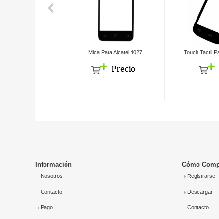
C OT5020 Lcd para
Mica Para Alcatel 4027
Touch Tactil P
tel OT5020-1
Información
Cómo Comp
Nosotros
Registrarse
Contacto
Descargar
Pago
Contacto