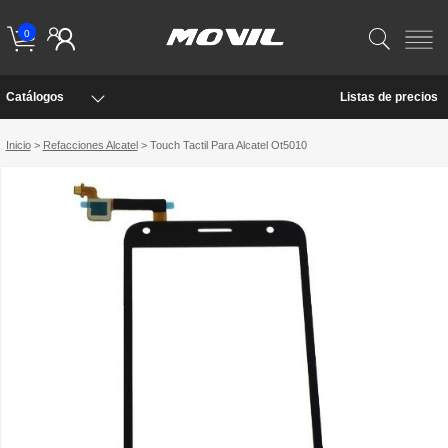
0
Catálogos
Listas de precios
Inicio
>
Refacciones Alcatel
> Touch Tactil Para Alcatel Ot5010