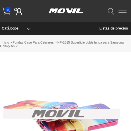
0
Catálogos
Listas de precios
Inicio
>
Fundas Case Para Celulares
> NP-2615 Superficie doble funda para Samsung
Galaxy A5-2