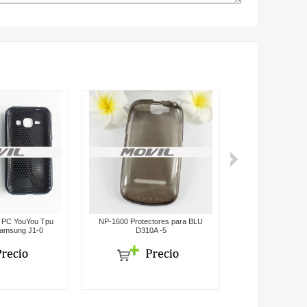
 PC YouYou Tpu
NP-1600 Protectores para BLU
NP-1122 Funda par
Samsung J1-0
D310A -5
NP-112