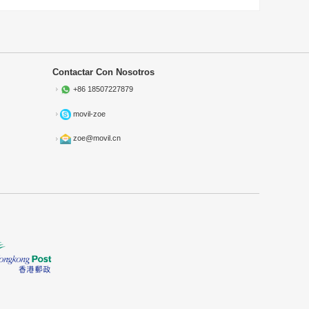
Contactar Con Nosotros
+86 18507227879
movil-zoe
zoe@movil.cn