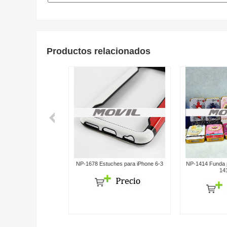
Productos relacionados
ctores para iPhone 6-
NP-1678 Estuches para iPhone 6-3
NP-1414 Funda 
3
14