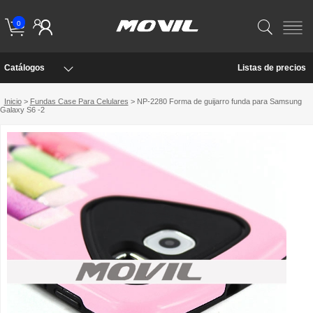
0
Catálogos
Listas de precios
Inicio
>
Fundas Case Para Celulares
> NP-2280 Forma de guijarro funda para Samsung
Galaxy S6 -2