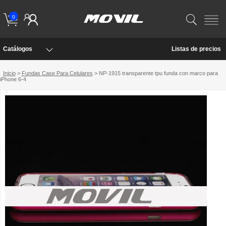
0
Catálogos
Listas de precios
Inicio
>
Fundas Case Para Celulares
> NP-1915 transparente tpu funda con marco para
iPhone 6-4