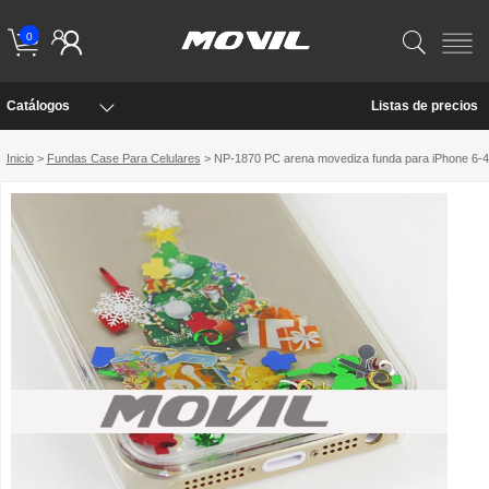
0
Catálogos
Listas de precios
Inicio
>
Fundas Case Para Celulares
> NP-1870 PC arena movediza funda para iPhone 6-4