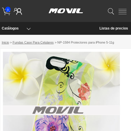
0
Catálogos
Listas de precios
Inicio
>
Fundas Case Para Celulares
> NP-1584 Protectores para iPhone 5-11g