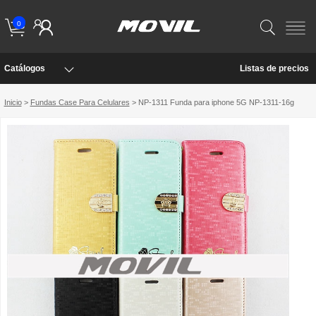
0
Catálogos
Listas de precios
Inicio
>
Fundas Case Para Celulares
> NP-1311 Funda para iphone 5G NP-1311-16g