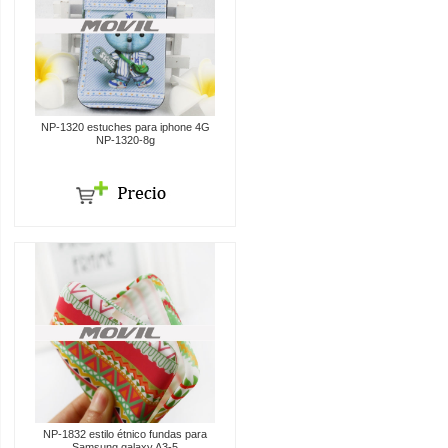
NP-1320 estuches para iphone 4G
NP-1320-8g
NP-1832 estilo étnico fundas para
Samsung galaxy A3-5