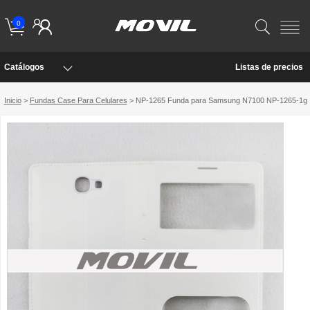
0
Catálogos
Listas de precios
Inicio
>
Fundas Case Para Celulares
> NP-1265 Funda para Samsung N7100 NP-1265-1g