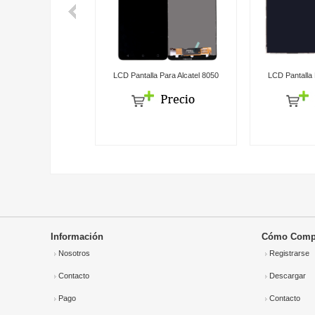
catel One Touch Idol 3
LCD Pantalla Para Alcatel 8050
LCD Pantalla 
39 Ot6039
Información
Cómo Comp
Nosotros
Registrarse
Contacto
Descargar
Pago
Contacto