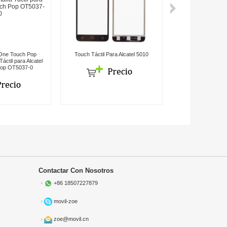
 One Touch Pop
Touch Táctil Para Alcatel 5010
LCD -Alcatel 702
áctil para Alcatel
Pantalla para A
op OT5037-0
Contactar Con Nosotros
+86 18507227879
movil-zoe
zoe@movil.cn